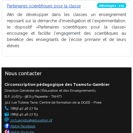
Partenaires scientifiques pour la classe
Affichages : 215
Aﬁn de développer dans les classes un enseignement
reposant sur la démarche d'investigation et l'expérimentation,
le dispositif «Partenaires scientifiques pour la classe»
encourage et facilite l'engagement des scientiﬁques au
bénéﬁce des enseignants de l'école primaire et de leurs
élèves.
Nous contacter
Circonscription pédagogique des Tuamotu-Gambier
Direction Générale de l'Éducation et des Enseignements
B.P. 20673 - 98713 Papeete - TAHITI
322 rue Tuterai Tane, Centre de formation de la DGEE - Pirae
(689) 40 46 27 64
(689) 40 46 27 63
cir.tuamotu@education.pf
Notre Facebook
Notre Youtube