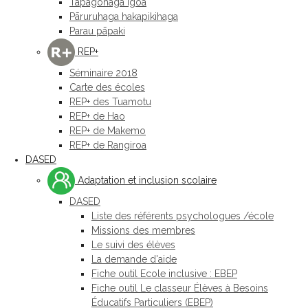
Tapagohaga igoa
Pāruruhaga hakapikihaga
Parau pāpaki
REP+
Séminaire 2018
Carte des écoles
REP+ des Tuamotu
REP+ de Hao
REP+ de Makemo
REP+ de Rangiroa
DASED
Adaptation et inclusion scolaire
DASED
Liste des référents psychologues /école
Missions des membres
Le suivi des élèves
La demande d'aide
Fiche outil Ecole inclusive : EBEP
Fiche outil Le classeur Élèves à Besoins
Éducatifs Particuliers (EBEP)