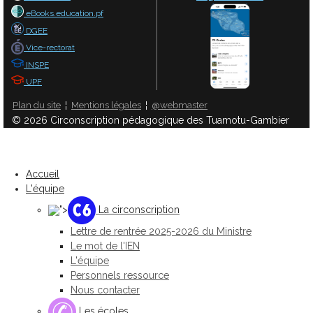
eBooks.education.pf
DGEE
Vice-rectorat
INSPE
UPF
Plan du site
¦
Mentions légales
¦
@webmaster
© 2026 Circonscription pédagogique des Tuamotu-Gambier
Accueil
L'équipe
">
La circonscription
Lettre de rentrée 2025-2026 du Ministre
Le mot de l'IEN
L'équipe
Personnels ressource
Nous contacter
Les écoles