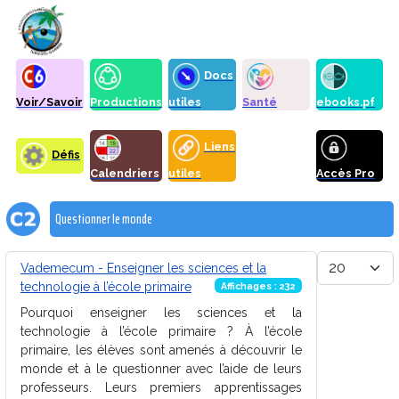
Docs
Voir/Savoir
Productions
utiles
Santé
ebooks.pf
Liens
Défis
Calendriers
utiles
Accès Pro
Questionner le monde
Afficher #
Vademecum - Enseigner les sciences et la
technologie à l’école primaire
Affichages : 232
Pourquoi enseigner les sciences et la
technologie à l’école primaire ? À l’école
primaire, les élèves sont amenés à découvrir le
monde et à le questionner avec l’aide de leurs
professeurs. Leurs premiers apprentissages