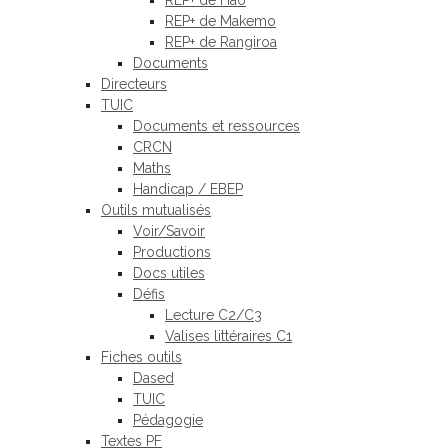
REP+ de Hao
REP+ de Makemo
REP+ de Rangiroa
Documents
Directeurs
TUIC
Documents et ressources
CRCN
Maths
Handicap / EBEP
Outils mutualisés
Voir/Savoir
Productions
Docs utiles
Défis
Lecture C2/C3
Valises littéraires C1
Fiches outils
Dased
TUIC
Pédagogie
Textes PF