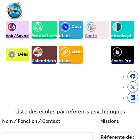
Docs
Voir/Savoir
Productions
utiles
Santé
ebooks.pf
Liens
Défis
Calendriers
utiles
Accès Pro
Liste des écoles par référents psychologues
Nom / Fonction / Contact
Missions
Référente de :