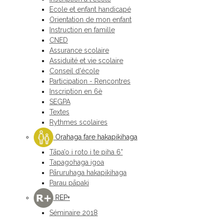
Ecole et enfant handicapé
Orientation de mon enfant
Instruction en famille
CNED
Assurance scolaire
Assiduité et vie scolaire
Conseil d'école
Participation - Rencontres
Inscription en 6è
SEGPA
Textes
Rythmes scolaires
Orahaga fare hakapikihaga
Tāpa’o i roto i te piha 6°
Tapagohaga igoa
Pāruruhaga hakapikihaga
Parau pāpaki
REP+
Séminaire 2018