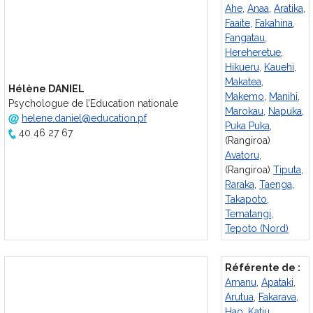
Ahe
,
Anaa
,
Aratika
,
Faaite
,
Fakahina
,
Fangatau
,
Hereheretue
,
Hikueru
,
Kauehi
,
Makatea
,
Hélène DANIEL
Makemo
,
Manihi
,
Psychologue de l’Education nationale
Marokau
,
Napuka
,
helene.daniel@education.pf
Puka Puka
,
40 46 27 67
(Rangiroa)
Avatoru
,
(Rangiroa)
Tiputa
,
Raraka
,
Taenga
,
Takapoto
,
Tematangi
,
Tepoto (Nord)
Référente de :
Amanu
,
Apataki
,
Arutua
,
Fakarava
,
Hao
,
Katiu
,