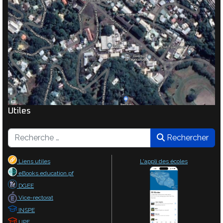
Utiles
Rechercher
Rechercher
Liens utiles
L'appli des écoles
eBooks.education.pf
DGEE
Vice-rectorat
INSPE
UPF