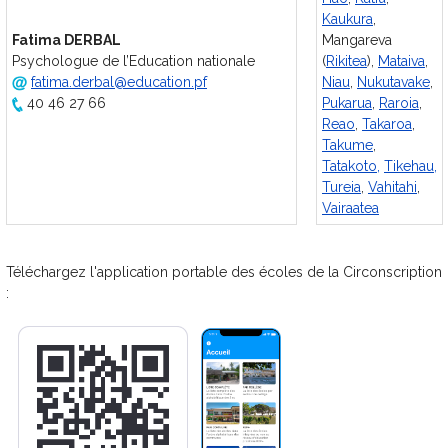
Kaukura
,
Fatima DERBAL
Mangareva
Psychologue de l’Education nationale
(
Rikitea
),
Mataiva
,
fatima.derbal@education.pf
Niau
,
Nukutavake
,
40 46 27 66
Pukarua
,
Raroia
,
Reao
,
Takaroa
,
Takume
,
Tatakoto,
Tikehau,
Tureia
,
Vahitahi
,
Vairaatea
Téléchargez l'application portable des écoles de la Circonscription
: