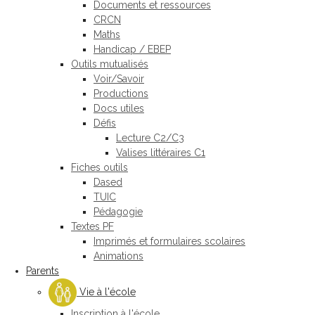
Documents et ressources
CRCN
Maths
Handicap / EBEP
Outils mutualisés
Voir/Savoir
Productions
Docs utiles
Défis
Lecture C2/C3
Valises littéraires C1
Fiches outils
Dased
TUIC
Pédagogie
Textes PF
Imprimés et formulaires scolaires
Animations
Parents
Vie à l'école
Inscription à l'école