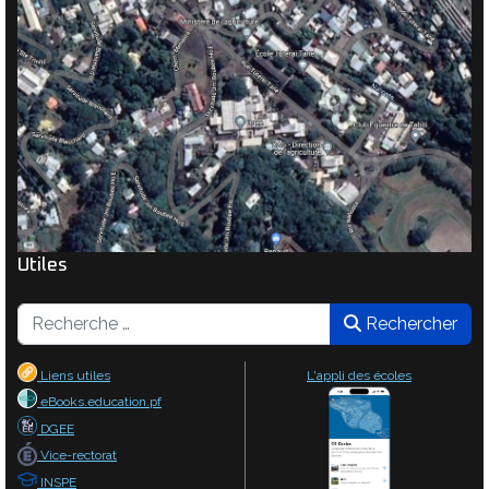
Utiles
Rechercher
Rechercher
Liens utiles
L'appli des écoles
eBooks.education.pf
DGEE
Vice-rectorat
INSPE