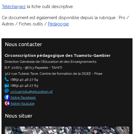
Téléchargez
la fiche outil descriptive.
Ce document est également disponible depuis la rubrique : Pro /
Autres / Fiches outils /
Pédagogie
Nous contacter
Circonscription pédagogique des Tuamotu-Gambier
Direction Générale de l'Éducation et des Enseignements
B.P. 20673 - 98713 Papeete - TAHITI
322 rue Tuterai Tane, Centre de formation de la DGEE - Pirae
(689) 40 46 27 64
(689) 40 46 27 63
cir.tuamotu@education.pf
Notre Facebook
Notre Youtube
Nous situer