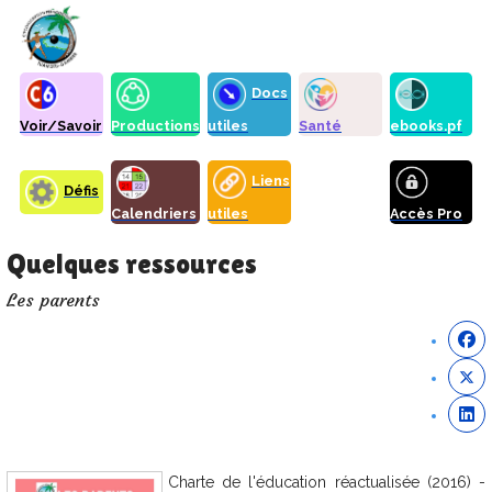
Docs
Voir/Savoir
Productions
utiles
Santé
ebooks.pf
Liens
Défis
Calendriers
utiles
Accès Pro
Quelques ressources
Les parents
Charte de l'éducation réactualisée (2016) -