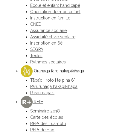
Ecole et enfant handicapé
Orientation de mon enfant
Instruction en famille
CNED
Assurance scolaire
Assiduité et vie scolaire
Inscription en 6è
SEGPA
Textes
Rythmes scolaires
Orahaga fare hakapikihaga
Tāpa’o i roto i te piha 6°
Pāruruhaga hakapikihaga
Parau pāpaki
REP+
Séminaire 2018
Carte des écoles
REP+ des Tuamotu
REP+ de Hao