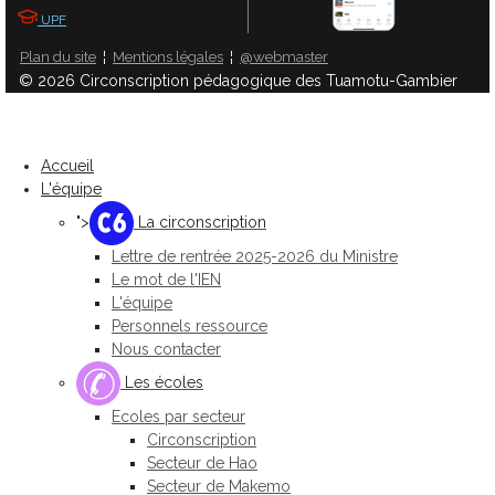
UPF
Plan du site
¦
Mentions légales
¦
@webmaster
© 2026 Circonscription pédagogique des Tuamotu-Gambier
Accueil
L'équipe
">
La circonscription
Lettre de rentrée 2025-2026 du Ministre
Le mot de l'IEN
L'équipe
Personnels ressource
Nous contacter
Les écoles
Ecoles par secteur
Circonscription
Secteur de Hao
Secteur de Makemo